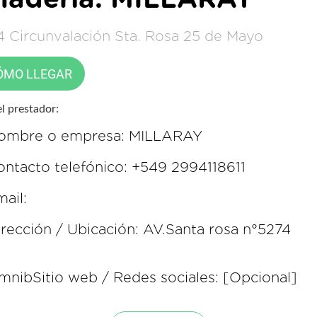
4 Circunvalación Sta. Rosa 25 de Mayo
ÓMO LLEGAR
l prestador:
ombre o empresa: MILLARAY
ontacto telefónico: +549 2994118611
ail:
irección / Ubicación: AV.Santa rosa n°5274
mnibSitio web / Redes sociales: [Opcional]