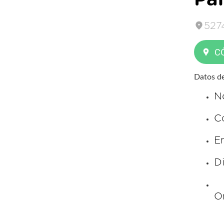
527
C
Datos de
N
C
Em
D
O