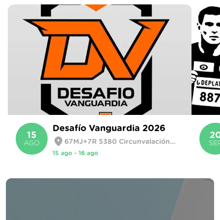
Desafío Vanguardia 2026
15
2
67MJ+7R 5380 Circunvalación
AGO
SE
Sta. Rosa
15 ago - 16 ago